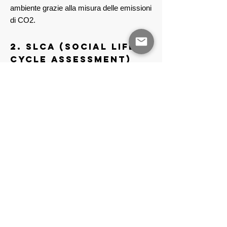
ambiente grazie alla misura delle emissioni
di CO2.
2. SLCA (Social Life
Cycle Assessment)
SLC come metodologia utilizzata per
misurare l'impatto sociale di un prodotto o
servizio durante il suo ciclo di vita.
Social
Life Cycle
contribuisce a migliorare le
performance sociali all'interno di
un'azienda e introdurre innovazione di
processi e prodotti.
3. EPD
(Environmental
Product
Declaration)
Dichiarazione ambientale di prodotto o